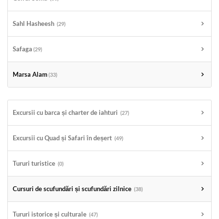
Sahl Hasheesh
(29)
Safaga
(29)
Marsa Alam
(33)
Excursii cu barca și charter de iahturi
(27)
Excursii cu Quad și Safari în deșert
(49)
Tururi turistice
(0)
Cursuri de scufundări și scufundări zilnice
(38)
Tururi istorice și culturale
(47)