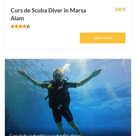
Curs de Scuba Diver în Marsa
230 €
Alam
Learn More
Cursuri de scufundări și scufundări zilnice