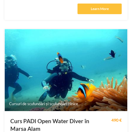
Learn More
Cursuri de scufundări și scufundări zilnice
Curs PADI Open Water Diver în
490 €
Marsa Alam