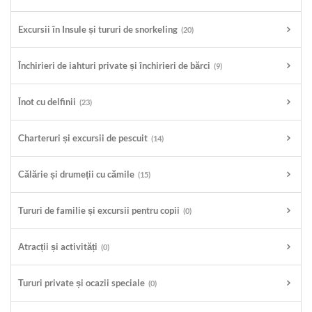
Excursii în Insule și tururi de snorkeling
(20)
Închirieri de iahturi private și închirieri de bărci
(9)
Înot cu delfinii
(23)
Charteruri și excursii de pescuit
(14)
Călărie și drumeții cu cămile
(15)
Tururi de familie și excursii pentru copii
(0)
Atracții și activități
(0)
Tururi private și ocazii speciale
(0)