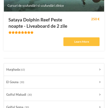
Cursuri de scufundări și scufundări zilnice
Sataya Dolphin Reef Peste
250 €
noapte - Liveaboard de 2 zile
Learn More
Hurghada
(63)
El Gouna
(30)
Golful Makadi
(30)
Golful Soma
(30)