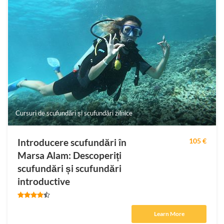
Cursuri de scufundări și scufundări zilnice
Introducere scufundări în
105 €
Marsa Alam: Descoperiți
scufundări și scufundări
introductive
Learn More