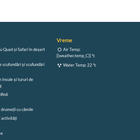
Vreme
cu Quad și Safari în deșert
Air Temp:
{{weather.temp_C}} °c
e scufundări și scufundări
Water Temp:
22 °c
n Insule și tururi de
g
lfinii
i drumeții cu cămile
i activități
se