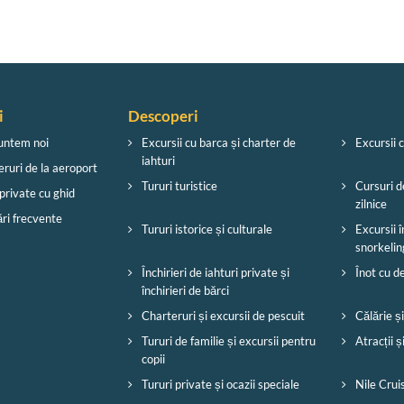
i
Descoperi
untem noi
Excursii cu barca și charter de
Excursii 
iahturi
eruri de la aeroport
Tururi turistice
Cursuri d
private cu ghid
zilnice
ări frecvente
Tururi istorice și culturale
Excursii î
snorkelin
Închirieri de iahturi private și
Înot cu de
închirieri de bărci
Charteruri și excursii de pescuit
Călărie ș
Tururi de familie și excursii pentru
Atracții ș
copii
Tururi private și ocazii speciale
Nile Crui