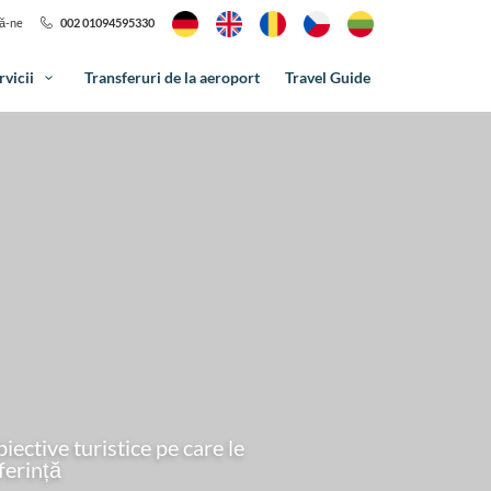
ă-ne
002 01094595330
rvicii
Transferuri de la aeroport
Travel Guide
iective turistice pe care le
ferință