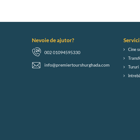
Nevoie de ajutor?
Servici
Cine s
002 01094595330
Transf
info@premiertourshurghada.com
Tururi 
întreb