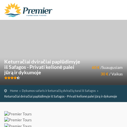
Keturračiai dviračiai paplūdimyje
iš Safagos - Privati kelionė palei
60 €
/Suaugusiam
jūrą ir dykumoje
30 €
/ Vaikas
Home
Dykumos safaris ir keturračių dviračių turai iš Safagos
Keturračiai dviračiai paplūdimyje iš Safagos - Privati kelionė palei jūrą ir dykumoje