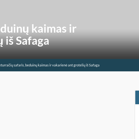
eduinų kaimas ir
ų iš Safaga
turračių safaris, beduinų kaimas ir vakarienė ant grotelių iš Safaga