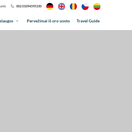
mumis
002 01094595330
slaugos
Pervežimai iš oro uosto
Travel Guide