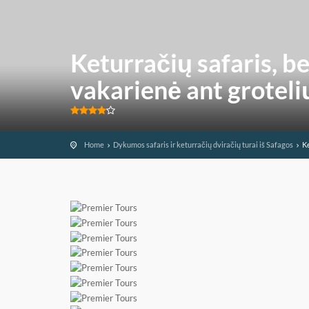
Keturračių safaris, b
vakarienė ant groteli
Home
Dykumos safaris ir keturračių dviračių turai iš Safagos
Ke