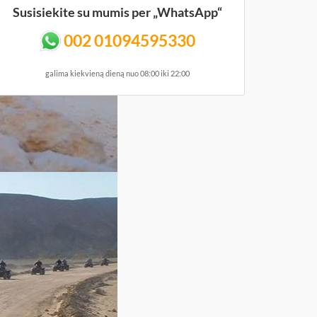
Susisiekite su mumis per „WhatsApp“
002 01094595330
galima kiekvieną dieną nuo 08:00 iki 22:00