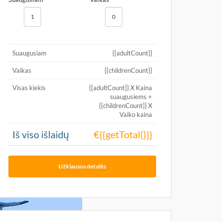
Suaugusiam
{{adultCount}}
Vaikas
{{childrenCount}}
Visas kiekis
{{adultCount}} X Kaina
suaugusiems +
{{childrenCount}} X
Vaiko kaina
Iš viso išlaidų
€{{getTotal()}}
Užklausos detalės