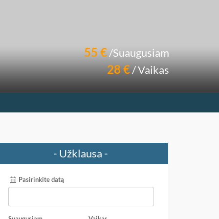
55 €
/Suaugusiam
28 €
/ Vaikas
- Užklausa -
Pasirinkite datą
Suaugusiam
Vaikas