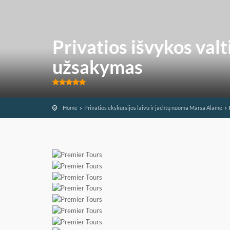
Privatios išvykos val
užsakymas
Home
Privatios ekskursijos laivu ir jachtų nuoma Marsa Alame