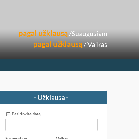
pagal užklausą
/Suaugusiam
pagal užklausą
/ Vaikas
- Užklausa -
Pasirinkite datą
Suaugusiam
Vaikas