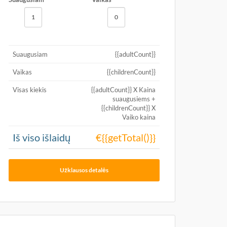
Suaugusiam
{{adultCount}}
Vaikas
{{childrenCount}}
Visas kiekis
{{adultCount}} X Kaina
suaugusiems +
{{childrenCount}} X
Vaiko kaina
Iš viso išlaidų
€{{getTotal()}}
Užklausos detalės