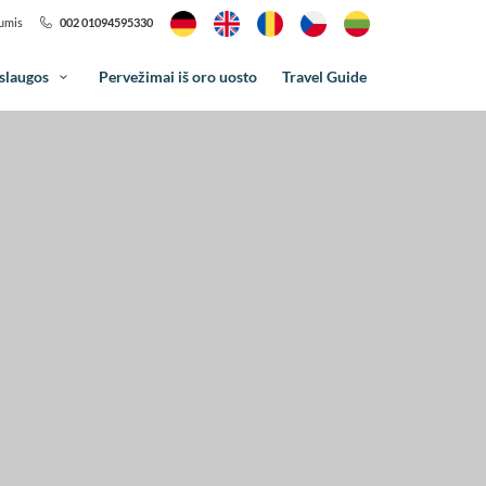
mumis
002 01094595330
slaugos
Pervežimai iš oro uosto
Travel Guide