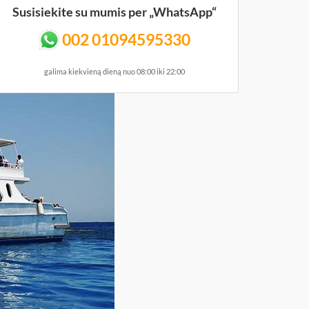
Susisiekite su mumis per „WhatsApp“
002 01094595330
galima kiekvieną dieną nuo 08:00 iki 22:00