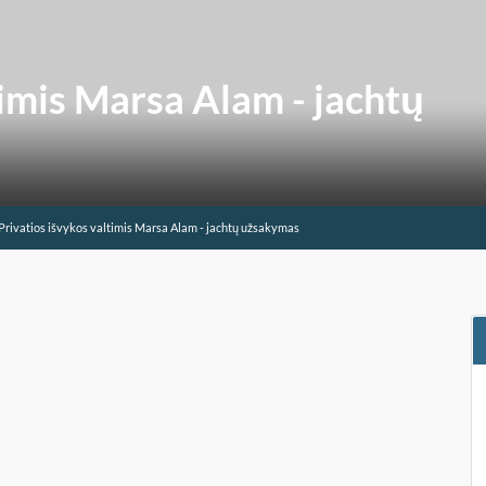
timis Marsa Alam - jachtų
Privatios išvykos valtimis Marsa Alam - jachtų užsakymas