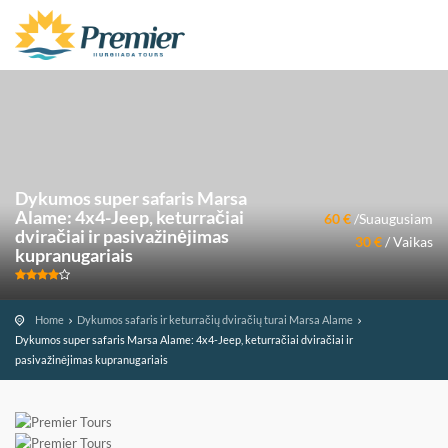
Dykumos super safaris Marsa
Alame: 4x4-Jeep, keturračiai
60 €
/Suaugusiam
dviračiai ir pasivažinėjimas
30 €
/ Vaikas
kupranugariais
Home
Dykumos safaris ir keturračių dviračių turai Marsa Alame
Dykumos super safaris Marsa Alame: 4x4-Jeep, keturračiai dviračiai ir
pasivažinėjimas kupranugariais