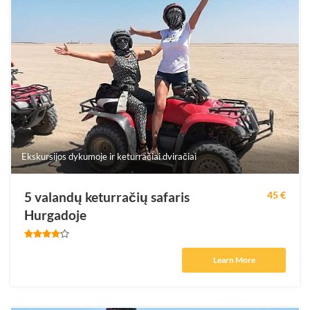
besileidžiančia Egipto saule.
Ekskursijos dykumoje ir keturračiai dviračiai
5 valandų keturračių safaris
45 €
Hurgadoje
Learn More