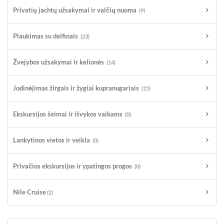
Privatių jachtų užsakymai ir valčių nuoma
(9)
Plaukimas su delfinais
(23)
Žvejybos užsakymai ir kelionės
(14)
Jodinėjimas žirgais ir žygiai kupranugariais
(15)
Ekskursijos šeimai ir išvykos vaikams
(0)
Lankytinos vietos ir veikla
(0)
Privačios ekskursijos ir ypatingos progos
(0)
Nile Cruise
(2)