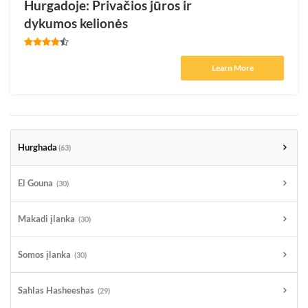
Hurgadoje: Privačios jūros ir
dykumos kelionės
Learn More
Hurghada
(63)
El Gouna
(30)
Makadi įlanka
(30)
Somos įlanka
(30)
Sahlas Hasheeshas
(29)