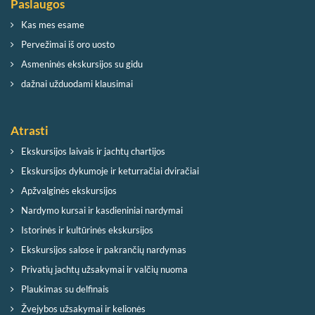
Paslaugos
Kas mes esame
Pervežimai iš oro uosto
Asmeninės ekskursijos su gidu
dažnai užduodami klausimai
Atrasti
Ekskursijos laivais ir jachtų chartijos
Ekskursijos dykumoje ir keturračiai dviračiai
Apžvalginės ekskursijos
Nardymo kursai ir kasdieniniai nardymai
Istorinės ir kultūrinės ekskursijos
Ekskursijos salose ir pakrančių nardymas
Privatių jachtų užsakymai ir valčių nuoma
Plaukimas su delfinais
Žvejybos užsakymai ir kelionės