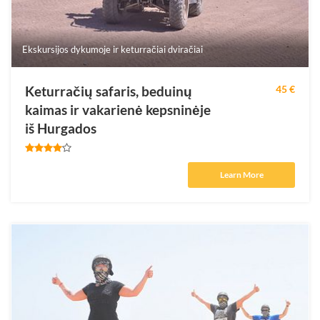
Ekskursijos dykumoje ir keturračiai dviračiai
Keturračių safaris, beduinų
45 €
kaimas ir vakarienė kepsninėje
iš Hurgados
Learn More