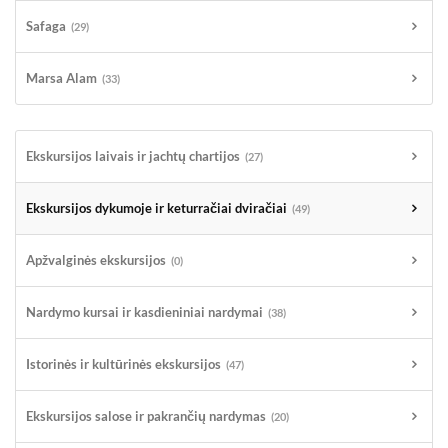
Safaga
(29)
Marsa Alam
(33)
Ekskursijos laivais ir jachtų chartijos
(27)
Ekskursijos dykumoje ir keturračiai dviračiai
(49)
Apžvalginės ekskursijos
(0)
Nardymo kursai ir kasdieniniai nardymai
(38)
Istorinės ir kultūrinės ekskursijos
(47)
Ekskursijos salose ir pakrančių nardymas
(20)