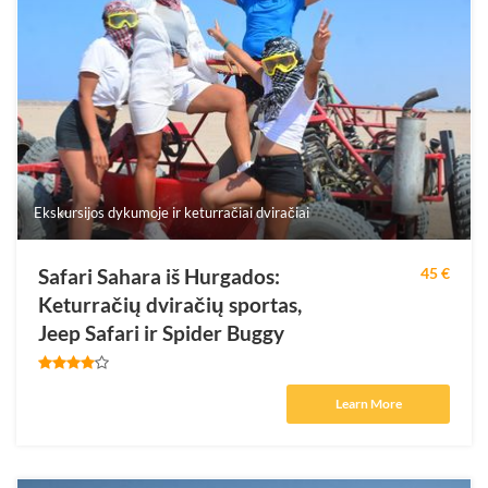
Ekskursijos dykumoje ir keturračiai dviračiai
Safari Sahara iš Hurgados:
45 €
Keturračių dviračių sportas,
Jeep Safari ir Spider Buggy
Learn More