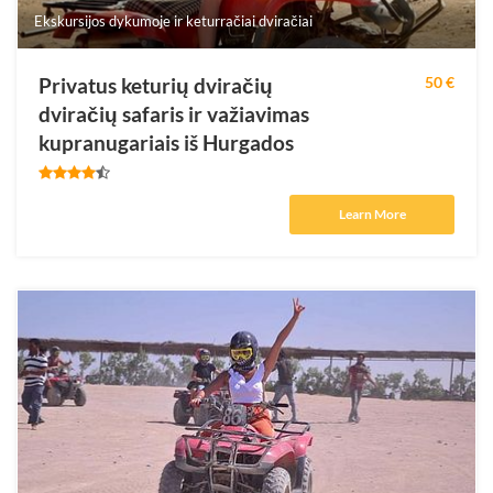
Ekskursijos dykumoje ir keturračiai dviračiai
Privatus keturių dviračių
50 €
dviračių safaris ir važiavimas
kupranugariais iš Hurgados
Learn More