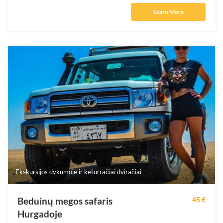
Learn More
Ekskursijos dykumoje ir keturračiai dviračiai
Beduinų megos safaris
45 €
Hurgadoje