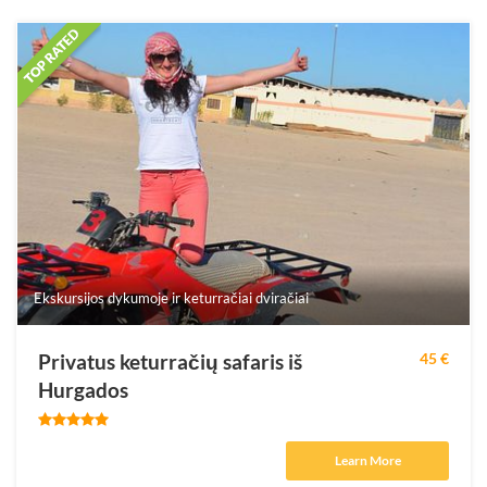
Ekskursijos dykumoje ir keturračiai dviračiai
Privatus keturračių safaris iš
45 €
Hurgados
Learn More