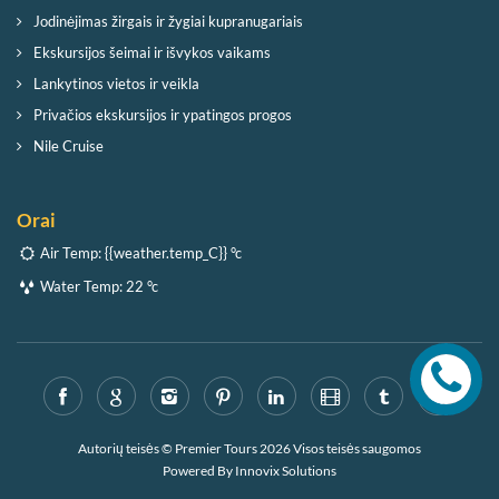
Jodinėjimas žirgais ir žygiai kupranugariais
Ekskursijos šeimai ir išvykos vaikams
Lankytinos vietos ir veikla
Privačios ekskursijos ir ypatingos progos
Nile Cruise
Orai
Air Temp:
{{weather.temp_C}} °c
Water Temp:
22 °c
Autorių teisės © Premier Tours 2026 Visos teisės saugomos
Powered By
Innovix Solutions