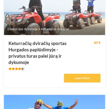
Ekskursijos dykumoje ir keturračiai dviračiai
Keturračių dviračių sportas
60 €
Hurgados paplūdimyje -
privatus turas palei jūrą ir
dykumoje
Learn More