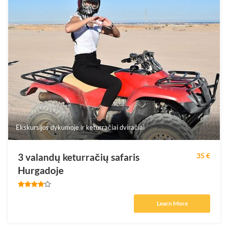
Ekskursijos dykumoje ir keturračiai dviračiai
3 valandų keturračių safaris
35 €
Hurgadoje
Learn More