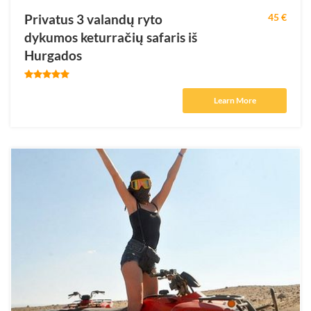
Privatus 3 valandų ryto
45 €
dykumos keturračių safaris iš
Hurgados
Learn More