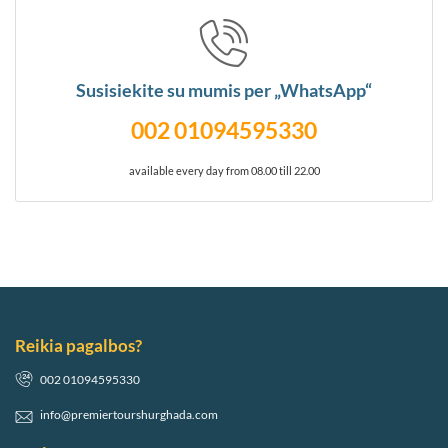
Susisiekite su mumis per „WhatsApp“
002 01094595330
available every day from 08.00 till 22.00
Reikia pagalbos?
002 01094595330
info@premiertourshurghada.com