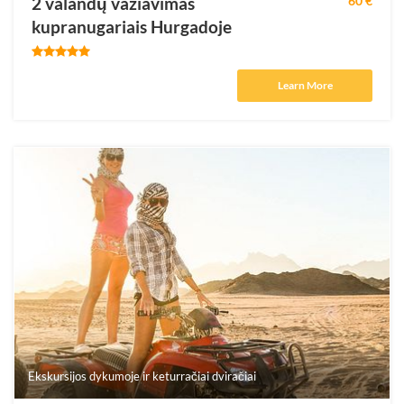
2 valandų važiavimas
60 €
kupranugariais Hurgadoje
Learn More
Ekskursijos dykumoje ir keturračiai dviračiai