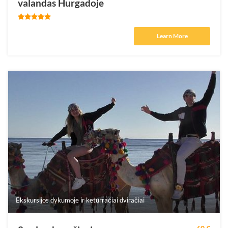
valandas Hurgadoje
Learn More
Ekskursijos dykumoje ir keturračiai dviračiai