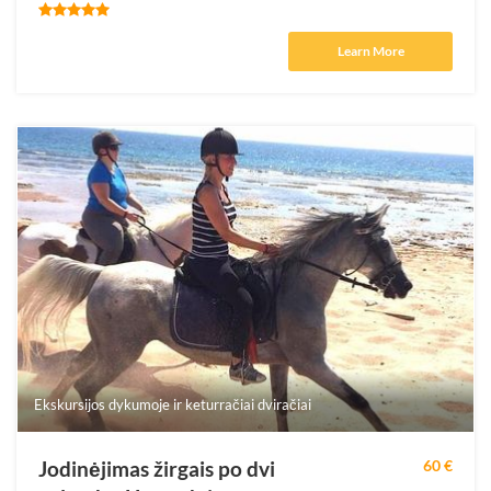
Learn More
Ekskursijos dykumoje ir keturračiai dviračiai
Jodinėjimas žirgais po dvi
60 €