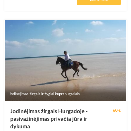
Jodinėjimas žirgais ir žygiai kupranugariais
Jodinėjimas žirgais Hurgadoje -
60 €
pasivažinėjimas privačia jūra ir
dykuma