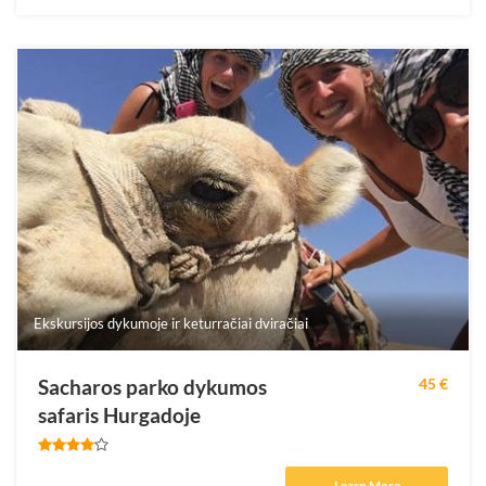
Ekskursijos dykumoje ir keturračiai dviračiai
Sacharos parko dykumos
45 €
safaris Hurgadoje
Learn More