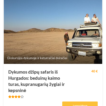
Ekskursijos dykumoje ir keturračiai dviračiai
Dykumos džipų safaris iš
40 €
Hurgados: beduinų kaimo
turas, kupranugarių žygiai ir
kepsninė
Learn More