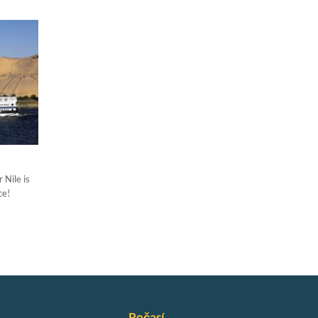
o rodiny
 Nile is
ce!
Počasí