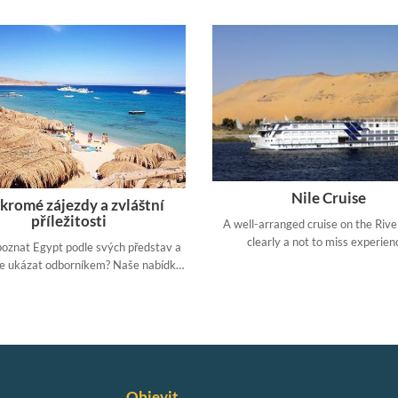
najdete výlety speciálně určené pr
Nile Cruise
kromé zájezdy a zvláštní
příležitosti
A well-arranged cruise on the River
clearly a not to miss experien
oznat Egypt podle svých představ a
se ukázat odborníkem? Naše nabídka
ukromé výlety a zájezdy vám nabízí
řešení podle vašich přání.
Objevit