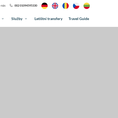
 nás
002 01094595330
s
Služby
Letištní transfery
Travel Guide