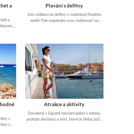
het a
Plavání s delfíny
Jste zvědaví na delfíny v rozlehlosti Rudého
lodí a
moře? Pak uspokojte svou zvědavost na
hlování v
našich vzrušujících výletech a uvidíte divoké
 den na
delfíny a další mořská zvířata v jejich
přirozeném prostředí.
vhodné
Atrakce a aktivity
Dovolená v Egyptě není jen pobyt v hotelu,
lety s
protože destinací a míst, které je třeba zažít,
lety s
je nespočet. Objevte nejkrásnější zákoutí
stránkách
okouzlující země.