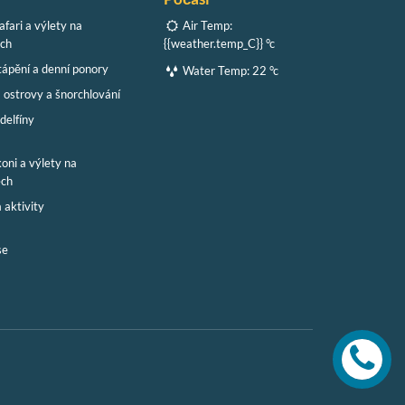
afari a výlety na
Air Temp:
ách
{{weather.temp_C}} °c
tápění a denní ponory
Water Temp:
22 °c
 ostrovy a šnorchlování
 delfíny
koni a výlety na
ech
 aktivity
se