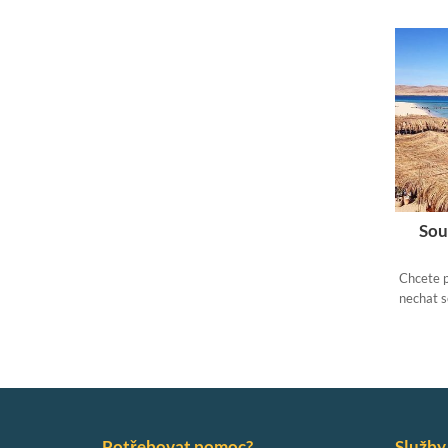
soukromých rybařských výletech.
Sou
Chcete p
nechat 
pro so
Potřebovat pomoc?
Služby