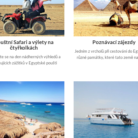
uštní Safari a výlety na
Poznávací zájezdy
čtyřkolkách
Jedním z vrcholů při cestování do Eg
vte se na den nádherných výhledů a
různé památky, které tato země na
ujících zážitků v Egyptské poušti
přírodních podívaných až po kulturní
je tu něco, co uspokojí každý v
preference