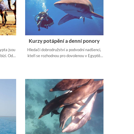
Kurzy potápění a denní ponory
ypta jsou
Hledači dobrodružství a podvodní nadšenci,
bízí. Od
kteří se rozhodnou pro dovolenou v Egyptě,
 pevnosti,
musí absolvovat výlet s potápěním nebo
kus a
potápěčský kurz.