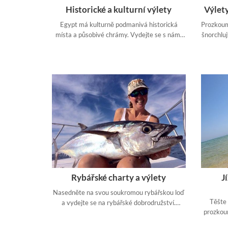
Historické a kulturní výlety
Výlety
Egypt má kulturně podmanivá historická
Prozkoum
místa a působivé chrámy. Vydejte se s námi
šnorchluj
na nejdůležitější kulturní dědictví Egypta.
barevn
p
Rybářské charty a výlety
J
Nasedněte na svou soukromou rybářskou loď
Těšte 
a vydejte se na rybářské dobrodružství.
prozkou
Objevte úžasná rybářská místa a další rajská
místa daleko od davů turistů na našich