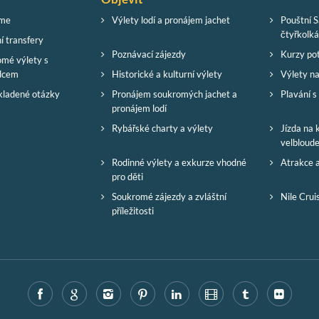
sme
Výlety lodí a pronájem jachet
Pouštní S
čtyřkolk
í transfery
Poznávací zájezdy
Kurzy po
mé výlety s
dcem
Historické a kulturní výlety
Výlety na
kladené otázky
Pronájem soukromých jachet a
Plavání s
pronájem lodí
Rybářské charty a výlety
Jízda na 
velbloud
Rodinné výlety a exkurze vhodné
Atrakce a
pro děti
Soukromé zájezdy a zvláštní
Nile Crui
příležitosti