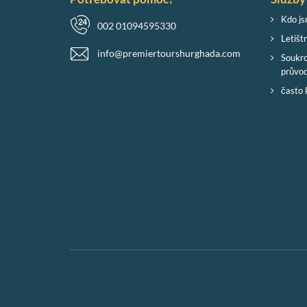
Kdo j
002 01094595330
Letištn
info@premiertourshurghada.com
Soukro
průvo
často 