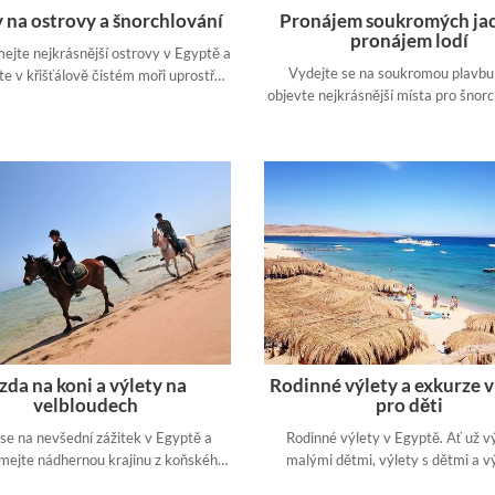
 na ostrovy a šnorchlování
Pronájem soukromých jac
pronájem lodí
ejte nejkrásnější ostrovy v Egyptě a
Vydejte se na soukromou plavbu 
te v křišťálově čistém moři uprostřed
objevte nejkrásnější místa pro šnorc
ého světa ryb. Objevte fantastický
Rudém moři. Dopřejte si nádherný
odmořský svět Rudého moře.
palubě své soukromé lodi.
ízda na koni a výlety na
Rodinné výlety a exkurze 
velbloudech
pro děti
se na nevšední zážitek v Egyptě a
Rodinné výlety v Egyptě. Ať už vý
mejte nádhernou krajinu z koňského
malými dětmi, výlety s dětmi a vý
hřbetu.
mladými lidmi. Na našich webových 