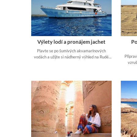
Výlety lodí a pronájem jachet
Po
Plavte se po šumivých akvamarínových
Připra
vodách a užijte si nádherný výhled na Rudé
vzruš
moře