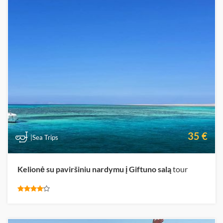
35 €
|Sea Trips
Kelionė su paviršiniu nardymu į Giftuno salą
tour