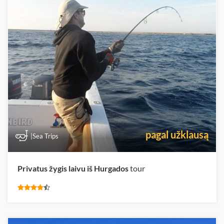
pagal užklausą
|Sea Trips
Privatus žygis laivu iš Hurgados
tour