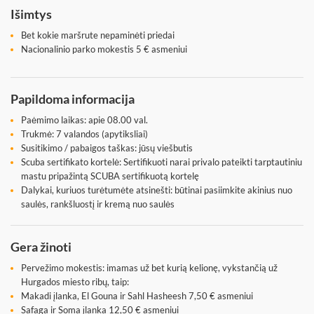
Išimtys
Bet kokie maršrute nepaminėti priedai
Nacionalinio parko mokestis 5 € asmeniui
Papildoma informacija
Paėmimo laikas: apie 08.00 val.
Trukmė: 7 valandos (apytiksliai)
Susitikimo / pabaigos taškas: jūsų viešbutis
Scuba sertifikato kortelė: Sertifikuoti narai privalo pateikti tarptautiniu
mastu pripažintą SCUBA sertifikuotą kortelę
Dalykai, kuriuos turėtumėte atsinešti: būtinai pasiimkite akinius nuo
saulės, rankšluostį ir kremą nuo saulės
Gera žinoti
Pervežimo mokestis: imamas už bet kurią kelionę, vykstančią už
Hurgados miesto ribų, taip:
Makadi įlanka, El Gouna ir Sahl Hasheesh 7,50 € asmeniui
Safaga ir Soma įlanka 12,50 € asmeniui