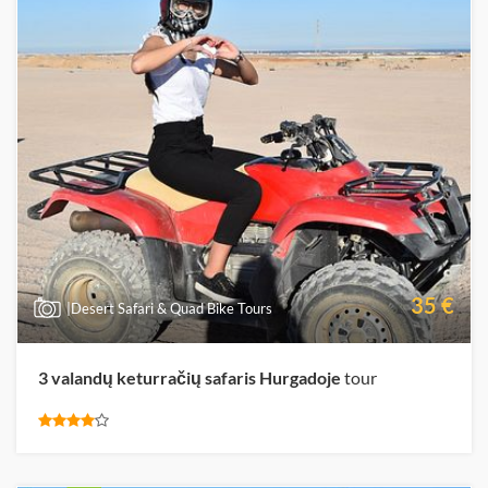
35 €
|Desert Safari & Quad Bike Tours
3 valandų keturračių safaris Hurgadoje
tour