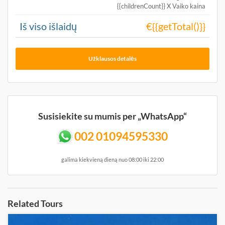
{{childrenCount}} X Vaiko kaina
Iš viso išlaidų
€{{getTotal()}}
Užklausos detalės
Susisiekite su mumis per „WhatsApp“
002 01094595330
galima kiekvieną dieną nuo 08:00 iki 22:00
Related Tours