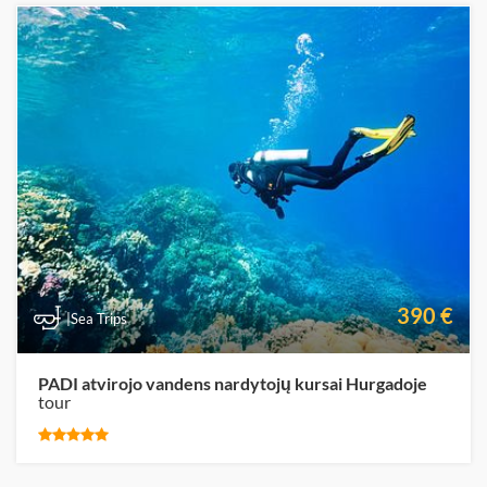
390 €
|Sea Trips
PADI atvirojo vandens nardytojų kursai Hurgadoje
tour