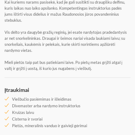
Kai kuriems narams pasisekė, kad jie gali susitikti su draugišku delfinu,
kuris laikas nuo laiko apsilanko. Kompetentingas instruktorius padės
jums ištirti visus didelius ir mažus Raudonosios jūros povandeninius
stebuklus.
Vis dėlto yra daugybė gražių reginių, jei esate nardytojas pradedantysis
ar net snorkelininkas. Draugai ir šeimos nariai visada laukiami laivu; su
snorkeliais, kaukėmis ir pelekais, kurie skirti norintiems apžiūrėti
nardymo vietas.
Mieli pietūs taip pat bus patiekiami laive. Po pietų metas grįžti atgal į
valtį ir grįžti į uostą, iš kurio jus nugabens į viešbutį.
Įtraukimai
Viešbučio pasiėmimas ir išleidimas
Divemaster arba nardymo instruktorius
Kruizas laivu
Cisterna ir svoriai
Pietūs, mineralinis vanduo ir gaivieji gėrimai