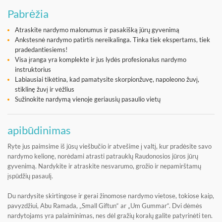
Pabrėžia
Atraskite nardymo malonumus ir pasakišką jūrų gyvenimą
Ankstesnė nardymo patirtis nereikalinga. Tinka tiek ekspertams, tiek
pradedantiesiems!
Visa įranga yra komplekte ir jus lydės profesionalus nardymo
instruktorius
Labiausiai tikėtina, kad pamatysite skorpionžuvę, napoleono žuvį,
stiklinę žuvį ir vėžlius
Sužinokite nardymą vienoje geriausių pasaulio vietų
apibūdinimas
Ryte jus paimsime iš jūsų viešbučio ir atvešime į valtį, kur pradėsite savo
nardymo kelionę, norėdami atrasti patrauklų Raudonosios jūros jūrų
gyvenimą. Nardykite ir atraskite nesvarumo, grožio ir nepamirštamų
įspūdžių pasaulį.
Du nardysite skirtingose ​​ir gerai žinomose nardymo vietose, tokiose kaip,
pavyzdžiui, Abu Ramada, „Small Giftun“ ar „Um Gummar“. Dvi dėmės
nardytojams yra palaiminimas, nes dėl gražių koralų galite patyrinėti ten.