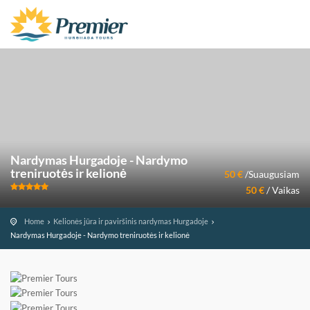
Nardymas Hurgadoje - Nardymo
treniruotės ir kelionė
50 €
/Suaugusiam
50 €
/ Vaikas
Home
Kelionės jūra ir paviršinis nardymas Hurgadoje
Nardymas Hurgadoje - Nardymo treniruotės ir kelionė