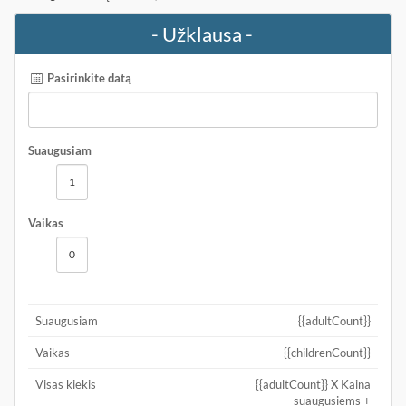
- Užklausa -
Pasirinkite datą
Suaugusiam
Vaikas
Suaugusiam
{{adultCount}}
Vaikas
{{childrenCount}}
Visas kiekis
{{adultCount}} X Kaina
suaugusiems +