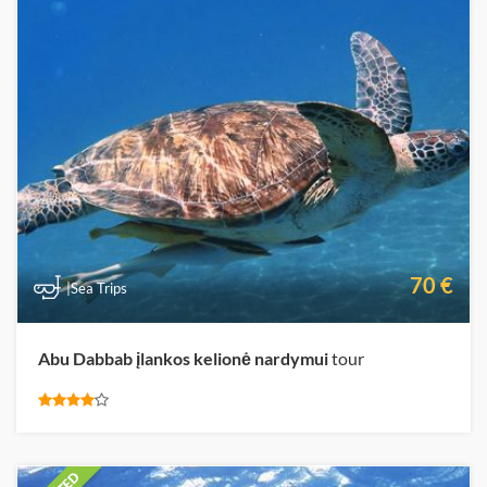
70 €
|Sea Trips
Abu Dabbab įlankos kelionė nardymui
tour