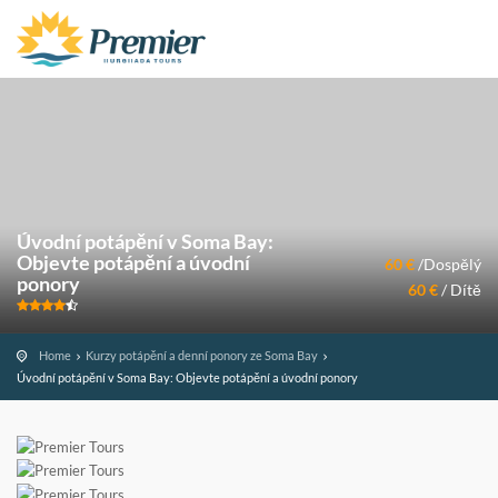
Úvodní potápění v Soma Bay:
Objevte potápění a úvodní
60 €
/Dospělý
ponory
60 €
/ Dítě
Home
Kurzy potápění a denní ponory ze Soma Bay
Úvodní potápění v Soma Bay: Objevte potápění a úvodní ponory