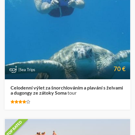
70 €
|Sea Trips
Celodenní výlet za šnorchlováním a plavání s želvami
a dugongy ze zátoky Soma
tour