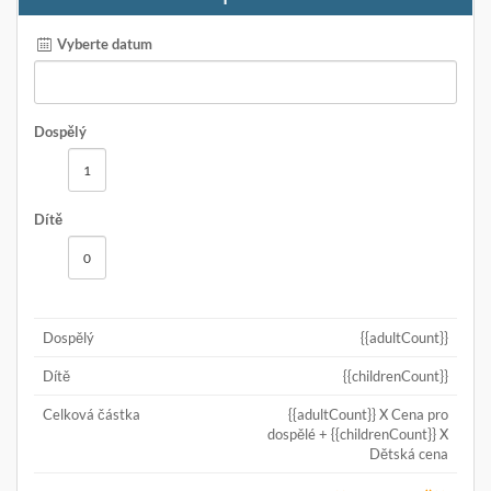
Vyberte datum
Dospělý
Dítě
Dospělý
{{adultCount}}
Dítě
{{childrenCount}}
Celková částka
{{adultCount}} X Cena pro
dospělé + {{childrenCount}} X
Dětská cena