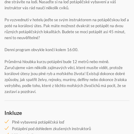
dne strávíte na lodi. Nasaďte si na loď potápěčské vybavení a váš
instruktor vás rád naučí několik cviků.
Po vyzvednutí v hotelu jeďte se svým instruktorem na potápěčskou loď a
poté na korálový útes. Pak máte možnost dvakrát se potápět na dvou
různých potápěčských lokalitách. Budete se moci potápět asi 45 minut,
není to neuvěřitelné?
Denní program obvykle končí kolem 16:00.
Průměrná hloubka kurzu potápění bude 12 metrů nebo méně.
Zaručujeme vám několik zajímavých věcí, které musíte vidět, protože
korálové útesy jsou plné ryb a mořského života! Existují dokonce dobré
způsoby, jak spatřit želvy, rejnoky, murény, delfíny nebo dokonce žraloka
velrybího, podle toho, které z těchto mořských živočichů má pocit, že se
zastaví a pozdraví.
Inkluze
Plně vybavená potápěčská loď
Potápění pod dohledem zkušených instruktorů