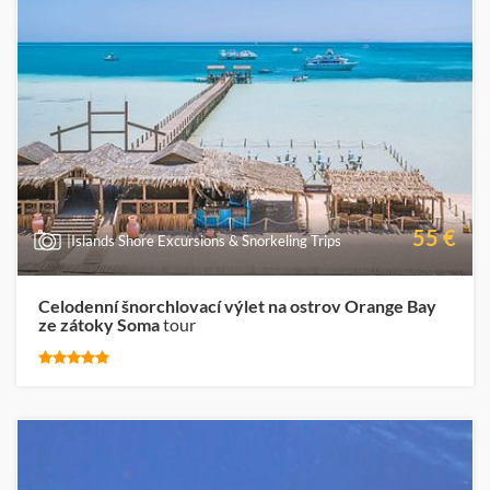
55 €
|Islands Shore Excursions & Snorkeling Trips
Celodenní šnorchlovací výlet na ostrov Orange Bay
ze zátoky Soma
tour