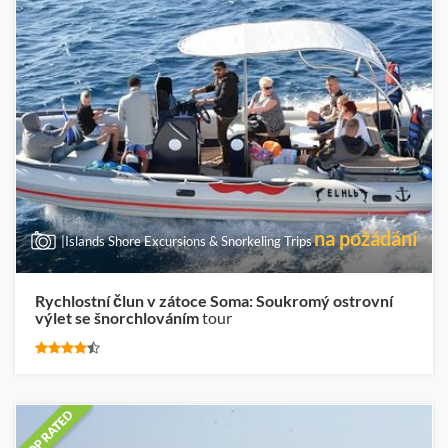
na požádání
|Islands Shore Excursions & Snorkeling Trips
Rychlostní člun v zátoce Soma: Soukromý ostrovní
výlet se šnorchlováním
tour