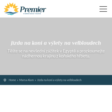
Jízda na koni a výlety na velbloudech
Těšte se na nevšední zážitek v Egyptě a prozkoumejte
nádhernou krajinu z koňského hřbetu.
Home
Marsa Alam
Jízda na koni a výlety na velbloudech