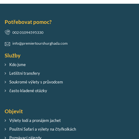
Potřebovat pomoc?
002 01094595330
info@premiertourshurghada.com
Služby
Kdo jsme
Letištní transfery
Soukromé výlety s průvodcem
často kladené otázky
Objevit
Výlety lodí a pronájem jachet
Pouštní Safari a výlety na čtyřkolkách
Poznávací zájezdy